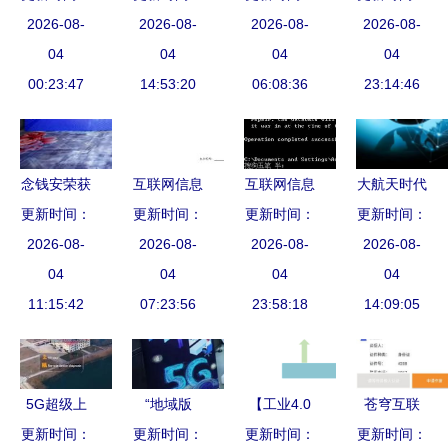
定远方——
2026-08-
息管理委员
2026-08-
深度 医疗
2026-08-
2026-08-
大童快保
在互联互通
04
会首次启动
04
信息化业务
04
App全面介
04
的世界中追
00:23:47
大会圆满召
14:53:20
全解析-互
06:08:36
绍（42页
23:14:46
寻服务之道
开，引领互
联网信息服
PPT精华
联网信息服
务
版）
务新变革
念钱安荣获
互联网信息
互联网信息
大航天时代
更新时间：
财经峰
服务单位的
更新时间：
更新时间：
服务
互联网信息
更新时间：
会“互联网
2026-08-
2026-08-
管理之道
（IIS）找
2026-08-
服务的新蓝
2026-08-
金融典范企
04
构建清朗网
04
不到的常见
04
04
海
业奖”，合
11:15:42
07:23:56
络空间
问题与解决
23:58:18
14:09:05
规发展受行
办法
业认可
5G超级上
“地域版
【工业4.0
苍穹互联
行全球首商
更新时间：
5G”崛起 从
更新时间：
更新时间：
智慧大讲
更新时间：
不动产登