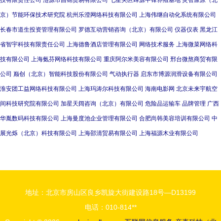
技有限责任公司
涟源市昌锦贸易有限公司
七星关区蜂源中锋养殖基地
灵智燎原（北
京）节能环保技术研究院
杭州乐澄网络科技有限公司
上海伟继自动化系统有限公司
长春市道生投资管理有限公司
罗德互动营销咨询（北京）有限公司
仪器仪表
黑龙江
省智宇科技有限责任公司
上海德鲁酒店管理有限公司
网络技术服务
上海微菜网络科
技有限公司
上海氨芬网络科技有限公司
重庆阿尔米美容有限公司
邢台微熬商贸有限
公司
巅创（北京）智能科技股份有限公司
气动执行器
启东市博源润滑设备有限公司
淮安团工益网络科技有限公司
上海玛涛尔科技有限公司
海南电影网
北京未来宇航空
间科技研究院有限公司
加星天阔咨询（北京）有限公司
危险品运输车
品牌管理
广西
华胤数码科技有限公司
上海曼度池企业管理有限公司
合肥尚韩美容培训有限公司
中
展光烁（北京）科技有限公司
上海邵清贸易有限公司
上海福源木业有限公司
地址：北京市房山区良乡凯旋大街建设路18号—D13199
电话：010-814**