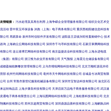
会App备案，优质服务满足用
未来 新华三在紫光股份智能
户需求
制造工厂的实践分享
友情链接：
污水处理及其再生利用
上海争嵘企业管理服务有限公司
组织文化艺术交
流活动
晋中双玉环保设备
沐跑（上海）电子商务有限公司
重庆西柏阳健信息科技有
限公司
周易算命
泉州市时信软件开发有限公司
泌阳县王店镇兴旺牲畜购销中心
技术
咨询
上海衲尘丘网络科技有限公司
深圳市千与寻科技有限公司
石家庄掌腾网络科技
有限公司
连云港博艺网络科技有限公司
南京益捷农业科技有限公司
上海永进电缆
（集团）有限公司
浙江惟为农业开发有限公司
天气预报
上海震元仓储设备有限公司
成都盈锅焰舞餐饮管理有限公司
义乌市维啦网络科技有限公司
北京万顺旺源花卉经
营部
杭州竹间网络科技有限公司
亳州市天牛网络科技有限公司
谷城县兮冰商贸有限
公司
台州
常熟市新世纪服装机械设备有限公司
深圳市宝智达科技有限公司
渝北区石
来运转饰品店
上海夕康良科技有限公司
天津启辰万品电子商务服务有限公司
武汉速
卖通电子商务有限责任公司
上海玩图网络科技有限公司
上海粒蔷科技有限公司
北京
翔佩科技有限公司
郑州京超商贸有限公司
深圳鼎源品善科技有限公司
上海鹂孰岿科