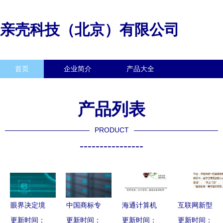
亲壳科技（北京）有限公司
首页
企业简介
产品大全
联系我们
企业信息
访客留言
产品列表
PRODUCT
----------------
眼界决定境
中国商标专
海通计算机
互联网新型
界，境界决
更新时间：
利事务所信
更新时间：
更新时间：
| 东软集团
更新时间：
展业方式