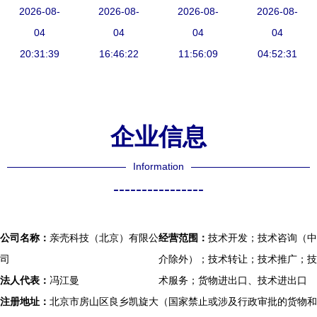
用 强强合
2026-08-
工厂星火到
2026-08-
堂】杜玉河
2026-08-
2026-08-
记“云服
作助力海螺
04
多产业燎原
04
探索智能制
04
务”助力疫
04
集团智能工
20:31:39
16:46:22
造落地路
11:56:09
情防控期间
04:52:31
厂2.0升级
径，深化互
政务服务不
联网信息服
打烊
务赋能
企业信息
Information
----------------
公司名称：
亲壳科技（北京）有限公
经营范围：
技术开发；技术咨询（中
司
介除外）；技术转让；技术推广；技
法人代表：
冯江曼
术服务；货物进出口、技术进出口
注册地址：
北京市房山区良乡凯旋大
（国家禁止或涉及行政审批的货物和